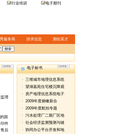
行业培训
电子期刊
秀服务商
供求信息
测绘英才
电子标书
·
三维城市地理信息系统
·
望湖嘉苑住宅楼沉降观
·
房产地理信息系统电子
程监理
·
2009年度俯瞰新合
·
2009年度航拍专题
·
污水处理厂二期厂区地
格的国
·
社会经济监测预测与辅
复印件
·
协同办公平台开发和地
有售后