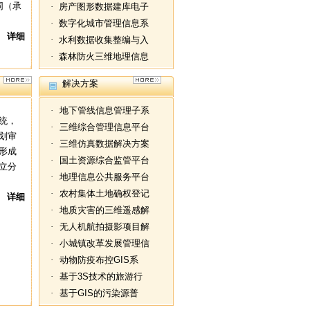
同（承
·
房产图形数据建库电子
·
数字化城市管理信息系
详细
·
水利数据收集整编与入
·
森林防火三维地理信息
解决方案
·
地下管线信息管理子系
统，
·
三维综合管理信息平台
划审
·
三维仿真数据解决方案
形成
·
国土资源综合监管平台
立分
·
地理信息公共服务平台
·
农村集体土地确权登记
详细
·
地质灾害的三维遥感解
·
无人机航拍摄影项目解
·
小城镇改革发展管理信
·
动物防疫布控GIS系
·
基于3S技术的旅游行
·
基于GIS的污染源普