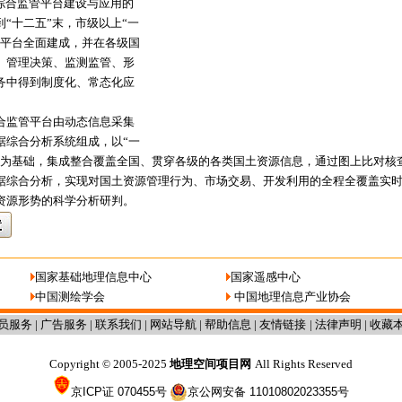
和综合监管平台建设与应用的
“十二五”末，市级以上“一
管平台全面建成，并在各级国
、管理决策、监测监管、形
务中得到制度化、常态化应
监管平台由动态信息采集
据综合分析系统组成，以“一
库为基础，集成整合覆盖全国、贯穿各级的各类国土资源信息，通过图上比对核
据综合分析，实现对国土资源管理行为、市场交易、开发利用的全程全覆盖实
资源形势的科学分析研判。
国家基础地理信息中心
国家遥感中心
中国测绘学会
中国地理信息产业协会
员服务
|
广告服务
|
联系我们
|
网站导航
|
帮助信息
|
友情链接
|
法律声明
|
收藏
Copyright
2005-2025
地理空间项目网
All Rights Reserved
©
京ICP证 070455号
京公网安备 11010802023355号