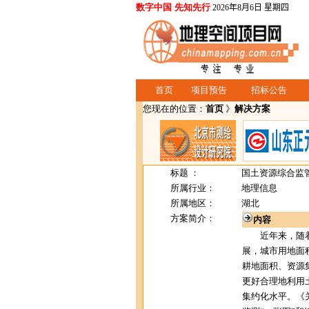
数字中国 先知先行
2026年8月6日 星期四
首页
项目预告
招标公告
您现在的位置：
首页
》
解决方案
标题 ：
国土资源综合监
所属行业：
地理信息
所属地区：
湖北
方案简介：
内容
近年来，随着
展，城市用地面
耕地面积、资源
更好合理地利用
集约化水平。《