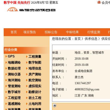
数字中国 先知先行
会员
2026年8月7日 星期五
首页
项目预告
招标公告
中标结果
行情监测
您现在的位置：
首页
》
供求信息
》供应
行业分类
标题 ：
地信，资质，智慧城市
GPS
工程测量
开始时间 ：
2018-10-08
地籍调绘
数字制图
结束时间 ：
2019-10-08
数据处理
地理信息
发布单位 ：
全成地信集团
测绘仪器
房产测绘
联系人 ：
唐士杰
海洋测绘
航空测绘
电话 ：
13617441297
管道测绘
虚拟现实
电子邮箱 ：
469030235@qq.com
数字城市
勘察设计
地区 ：
江苏 广东 湖南
工程监理
岩土工程
遥感测绘
土地利用
地形测量
变形测量