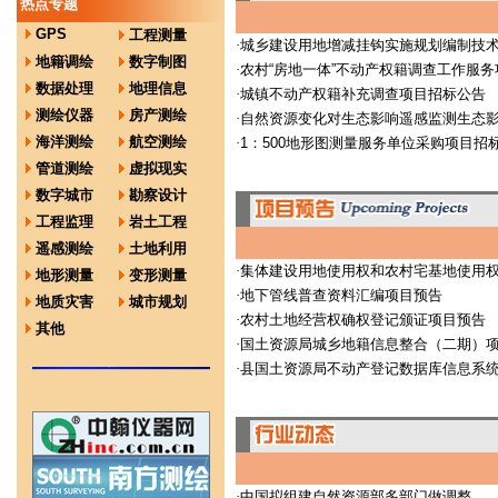
热点专题
GPS
工程测量
·
城乡建设用地增减挂钩实施规划编制技
地籍调绘
数字制图
·
农村“房地一体”不动产权籍调查工作服
数据处理
地理信息
·
城镇不动产权籍补充调查项目招标公告
测绘仪器
房产测绘
·
自然资源变化对生态影响遥感监测生态
海洋测绘
航空测绘
·
1：500地形图测量服务单位采购项目招
管道测绘
虚拟现实
数字城市
勘察设计
工程监理
岩土工程
遥感测绘
土地利用
·
集体建设用地使用权和农村宅基地使用
地形测量
变形测量
·
地下管线普查资料汇编项目预告
地质灾害
城市规划
·
农村土地经营权确权登记颁证项目预告
其他
·
国土资源局城乡地籍信息整合（二期）
·
县国土资源局不动产登记数据库信息系
·
中国拟组建自然资源部多部门做调整