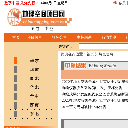
数字中国 先知先行
会员
2026年8月6日 星期四
首页
项目预告
招标公告
中标结果
行情监测
关键词：
您现在的位置：
首页
》热点信息
华 东
华 南
西 北
·
2020年地质灾害合成孔径雷达干涉测
华 北
·
测绘仪器设备采购(第二次）废标公告
·
测绘成果分发服务及安全监管系统更新
华 中
·
2020年地质灾害合成孔径雷达干涉测
西 南
·
国土空间规划项目中标公告
东 北