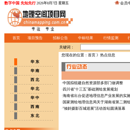
数字中国 先知先行
会员
2026年8月7日 星期五
首页
项目预告
招标公告
中标结果
行情监测
关键词：
您现在的位置：
首页
》热点信息
华 东
华 南
西 北
·
中国拟组建自然资源部多部门做调整
华 北
·
四川省“十三五”基础测绘发展规划
·
海南省出台促进地理信息产业发展的实
华 中
·
国家测绘地理信息局关于湖南省第二测绘
西 南
·
“倾斜摄影百城巡展”活动首站圆满落幕
东 北