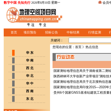
数字中国 先知先行
会员
2026年8月10日 星期一
首页
项目预告
招标公告
中标结果
行情监测
关键词：
您现在的位置：
首页
》热点信息
华 东
华 南
西 北
·
国家测绘地理信息局关于湖南省第二测绘
华 北
·
陕西碑林环大学创新产业带项目“测绘技
·
国家测绘地理信息局关于北京搜狗信息服
华 中
·
国家测绘地理信息局印发2015—2020
西 南
·
贵州6个国家GNSS基准站建筑工程质量
东 北