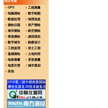
热点专题
GPS
工程测量
地籍调绘
数字制图
数据处理
地理信息
测绘仪器
房产测绘
海洋测绘
航空测绘
管道测绘
虚拟现实
数字城市
勘察设计
工程监理
岩土工程
遥感测绘
土地利用
地形测量
变形测量
地质灾害
城市规划
其他