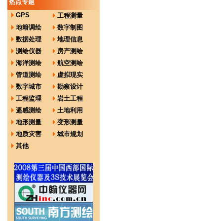
热点专题
GPS
工程测量
地籍调绘
数字制图
数据处理
地理信息
测绘仪器
房产测绘
海洋测绘
航空测绘
管道测绘
虚拟现实
数字城市
勘察设计
工程监理
岩土工程
遥感测绘
土地利用
地形测量
变形测量
地质灾害
城市规划
其他