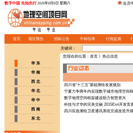
数字中国 先知先行
会员
2026年8月8日 星期六
首页
项目预告
招标公告
中标结果
行情监测
关键词：
您现在的位置：
首页
》热点信息
华 东
华 南
西 北
·
四川省“十三五”基础测绘发展规划
华 北
·
宁夏力争两年内实现数字城市地理空间
·
数字地理空间框架建设助力智慧资兴
华 中
·
科技与才华的完美交融 2015Esri开发
西 南
·
四川应急测绘卫星通讯系统完成改造升
东 北