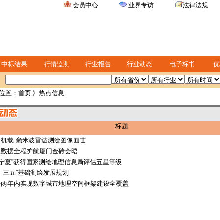
会员中心
业界专访
法律法规
中标结果
行情监测
行业报告
行业动态
电子标书
优
位置：
首页
》热点信息
标题
机载 毫米波雷达测绘图像面世
大数据全程护航厦门金砖会晤
·宁夏”获得国家测绘地理信息局评估五星等级
十三五”基础测绘发展规划
争两年内实现数字城市地理空间框架建设全覆盖