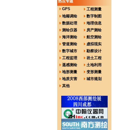
热点专题
GPS
工程测量
地籍调绘
数字制图
数据处理
地理信息
测绘仪器
房产测绘
海洋测绘
航空测绘
管道测绘
虚拟现实
数字城市
勘察设计
工程监理
岩土工程
遥感测绘
土地利用
地形测量
变形测量
地质灾害
城市规划
其他