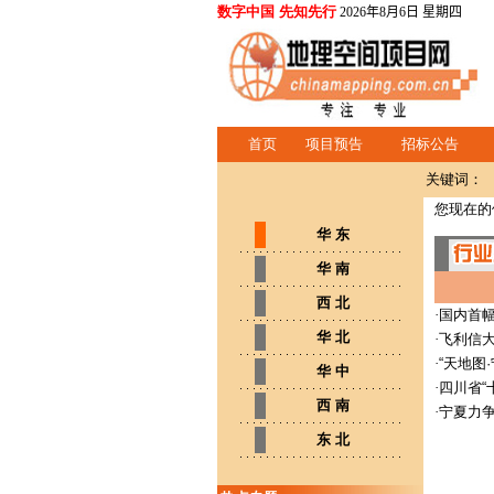
数字中国 先知先行
2026年8月6日 星期四
首页
项目预告
招标公告
关键词：
您现在的
华 东
华 南
西 北
·
国内首幅
华 北
·
飞利信
·
“天地图
华 中
·
四川省“
西 南
·
宁夏力
东 北