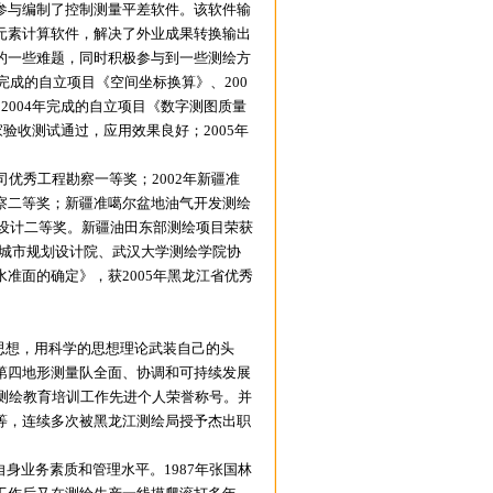
参与编制了控制测量平差软件。该软件输
元素计算软件，解决了外业成果转换输出
的一些难题，同时积极参与到一些测绘方
完成的自立项目《空间坐标换算》、200
004年完成的自立项目《数字测图质量
验收测试通过，应用效果良好；2005年
优秀工程勘察一等奖；2002年新疆准
察二等奖；新疆准噶尔盆地油气开发测绘
察设计二等奖。新疆油田东部测绘项目荣获
区城市规划设计院、武汉大学测绘学院协
准面的确定》，获2005年黑龙江省优秀
思想，用科学的思想理论武装自己的头
第四地形测量队全面、协调和可持续发展
”测绘教育培训工作先进个人荣誉称号。并
等，连续多次被黑龙江测绘局授予杰出职
业务素质和管理水平。1987年张国林