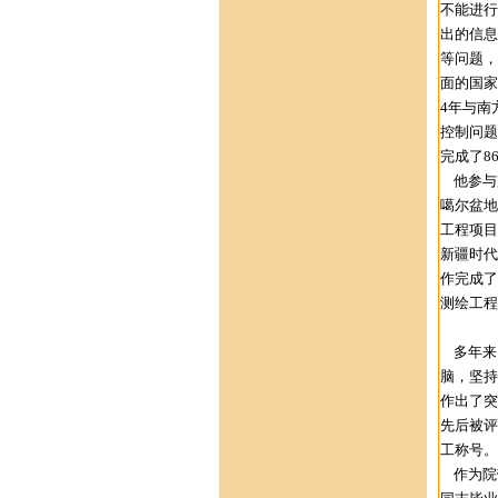
不能进行
出的信息
等问题，
面的国家
4年与南
控制问题
完成了8
他参与完
噶尔盆地
工程项目
新疆时代
作完成了
测绘工程
强化人
多年来，
脑，坚持
作出了突
先后被评
工称号。
作为院带