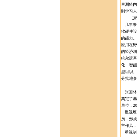
里测绘内
到学习人
加强综
几年来，
软硬件设
的能力。
应用在野
的经济增
哈尔滨基
化、智能
型组织。
分批地参
科学管
张国林
奠定了基
单位，2
重视班
员，形成
主作风，
重视制