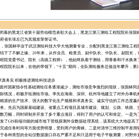
闭幕的黑龙江省第十届劳动模范表彰大会上，黑龙江第三测绘工程院院长张国
府省长张左已为其颁发荣誉证书。
年，张国林毕业于武汉测绘科技大学大地测量专业，分配到黑龙江第三测绘工程院
结下了不解之缘。20年来，从作业员、检查员、副中队长、中队长、副院长，
程院党委书记、院长（高级工程师），他始终执着于测绘，用青春和汗水换来了
程院院长以来，在他的带领下，“十五”期间，全队测绘服务总值连年攀升，累
实 积极推进测绘科技进步
面对国家指令性基础测绘任务逐渐减少，测绘市场竞争激烈的现状，张国林同
际情况，积极开拓测绘市场。率先在海南、深圳、杭州等地建立了对外办事机
精湛的生产技术、强大的数字化生产规模和求真务实、诚实守信的工作态度赢
务。先后为国家基础建设、省重点工程项目及城市建设、规划、公路、铁路、
数万幅，同时研制并开发了多个重点项目，得到了用户的认可和肯定。一是为
发了GIS前端功能的城市地下管线探测外业数据处理系统，该系统大大地提高
完成任务时间等方面优势明显，受到用户的青睐。二是对清华三维控制平差用
于各种类型的全站仪数据接口存在严重不足和只适用于电子平板测量，对野外