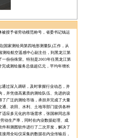
林被授予省劳动模范称号，省委书记钱运
(国家测绘局第四地形测量队)工作，从
省测绘航空遥感中心副主任，到黑龙江第
一份份殊荣。特别是2003年任黑龙江第
计完成测绘服务总值超亿元，平均年增长
志通过深入调研，及时掌握行业动态，并
构，并凭借高素质的测绘队伍、先进的设
得了广泛的测绘市场，承担并完成了大量
交通、农田、水利、土地等部门提供各种
了适应多元化的市场需求，张国林同志亲
了劳动生产率，同时在内业数据处理、成
软件和测图软件进行了二次开发，解决了
直接用全站仪采集的数据在内业传输后，