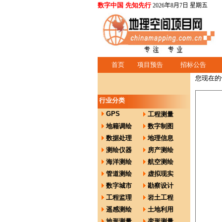
数字中国 先知先行
2026年8月7日 星期五
首页
项目预告
招标公告
您现在的
行业分类
GPS
工程测量
地籍调绘
数字制图
数据处理
地理信息
测绘仪器
房产测绘
海洋测绘
航空测绘
管道测绘
虚拟现实
数字城市
勘察设计
工程监理
岩土工程
遥感测绘
土地利用
地形测量
变形测量