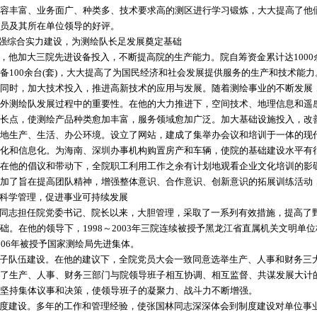
容丰富、业务面广、种类多、技术要求高的测区进行学习锻炼，大大提高了他
员及其所在单位领导的好评。
合实力建设，为测绘队长足发展奠定基础
他加大三院先进设备投入，不断提高院的生产能力。院自筹资金累计达1000
备100余台(套)，大大提高了为国民经济和社会发展提供服务的生产和技术能
同时，加大技术投入，推进高新技术的应用与发展。随着测绘事业的不断发展
外测绘队发展过程中的重要性。在他的大力推进下，空间技术、地理信息和遥
长点，使测绘产品种类愈加丰富，服务领域愈加广泛。加大基础设施投入，改善
地生产、生活、办公环境。设立了网站，建成了集举办会议和培训于一体的现
化和信息化。为海南、深圳办事机构购置房产和车辆，使院的基础建设水平有
在他的倡议和带动下，全院职工利用工作之余有计划地观看企业文化培训的影碟
加了旨在提高团队精神，增强整体意识、合作意识、创新意识的拓展训练活动
理，促进事业可持续发展
同志担任院党委书记、院长以来，大胆管理，采取了一系列有效措施，提高了
础。在他的领导下，1998～2003年三院连续被授予黑龙江省直属机关文明单位
006年被授予国家测绘局先进集体。
子队伍建设。在他的建议下，全院党员大会一致同意选举生产、人事和财务三
了生产、人事、财务三部门与院领导班子相互协调、相互监督、共谋发展大计
坚持集体议事和决策，使领导班子的凝聚力、战斗力不断增强。
度建设。多年的工作和管理经验，使张国林同志深深体会到制度建设对单位事