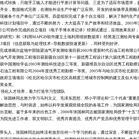
格式转换，只能手工输入才能进行平差计算等问题。三是为了适应市场需求，
齐全，数据格式完善，在测绘外业生产中被广泛应用。开发的坐标换带及图幅
现被各个生产单位广泛应用。四是组织完成了多个自立项目，解决了制约生产
科技计划项目中，通过不断的努力，大大提高了生产效率和经济效益。2003年
方公司协作完成的自立项目《电子手簿水准记录》经测试通过，应用效果良好；2
的研究》和《利用MAPGIS软件建立土地利用现状数据库》经黑龙江测绘局专家
63项目《信息获取与处理技术--导航数据快速更新》，同样受到好评。
成准噶尔盆地中部陆梁油气开发测绘项目获2002年度新时代石油工程有限公司
油气开发测绘工程项目获新疆自治区第十一届优秀工程设计第六届优秀工程勘
获中国测绘学会2003年测绘科技进步三等奖、新疆维吾尔自治区优秀工程勘
石油工程有限公司2004年度优秀工程勘察一等奖。2005年与哈尔滨市松北新
政府立项项目《松北区哈尔滨市松北区高精度三维城市控制网的建立及似大地水
奖金奖。
才培养，着力打造学习型团队
张国林同志努力学习马列主义、毛泽东思想、邓小平理论和“三个代表”重要
解放思想，与时俱进，始终以科学发展观统领全院的各项工作，为国家测绘局
出贡献。鉴于多年来的出色工作，2006年张国林同志被国家测绘局授予“十五
为院先进工作者、双文明职工、优秀共青团员、优秀共产党员和优秀管理干部
头人，张国林同志始终没有放弃任何一个学习的机会，通过深造，不断提升自身