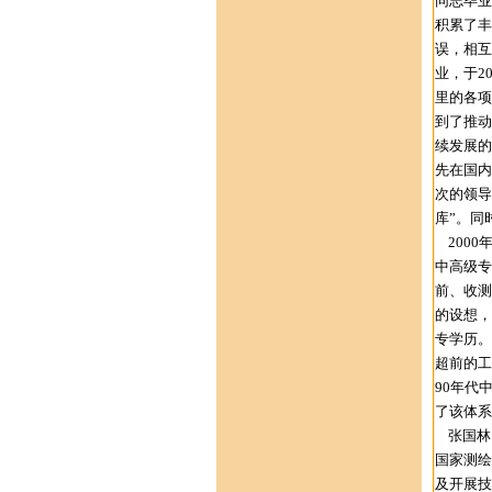
同志毕业
积累了丰
误，相互
业，于2
里的各项
到了推动
续发展的
先在国内
次的领导
库”。同
2000
中高级专
前、收测
的设想，
专学历。
超前的工
90年代
了该体系
张国林同
国家测绘
及开展技