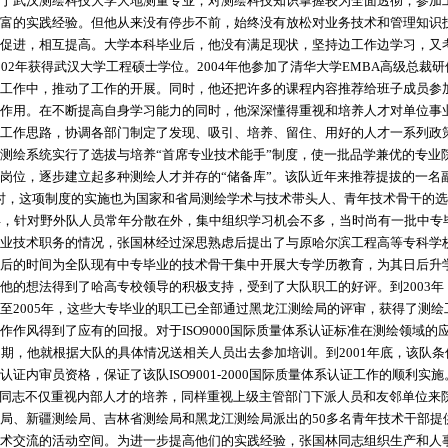
于武汉测绘科技大学大地测量专业，对测绘科技知识掌握较为全面透彻，参加
富的实践经验。但他从来没有停步不前，始终没有放松对业务技术和管理知识
促进，相互提高。大学本科毕业后，他没有满足现状，坚持边工作边学习，又
002年获得武汉大学工程硕士学位。2004年他参加了清华大学EMBA高级总裁
工作中，推动了工作的开展。同时，他还把许多的课程内容推荐给班子成员参
作用。在不断提高自身学习能力的同时，他深深懂得重视和培养人才对单位事
工作思路，协调各部门制定了发现、吸引、培养、留住、用好的人才一系列政
测绘系统实行了选拔与培养“首席专业技术能手”制度，使一批品学兼优的专业
岗位，逐步建立起多种测绘人才并存的“储备库”。该队近年来推荐提拔的一名
时，这项制度的实施也为国家和省局测绘学术与技术带头人、青年技术骨干的
年，针对野外队人员常年分散在外，集中组织学习机会不多，当时尚有一批中专
业技术职务的情况，张国林经过深思熟虑后提出了与原哈尔滨工程高等专科学
后的时间为全队现有中专毕业的技术骨干集中开展大专学历教育，为其日后升
他的想法得到了哈高专校领导的积极支持，受到了大队职工的好评。到2003年
至2005年，这些大专毕业的职工已全部通过黑龙江测绘局的评审，获得了测
作作风得到了应有的回报。对于ISO9000国际质量体系认证标准在测绘领域
中期，他就根据大队的具体情况送相关人员出去参加培训。到2001年底，该队条
认证内审员资格，保证了该队ISO9001-2000国际质量体系认证工作的顺利实施
志不仅重视内部人才的培养，同样重视上级主管部门下派人员和友邻单位来院学
局、新疆测绘局、吉林省测绘局和黑龙江测绘局派出的50多名青年技术干部提
术交流的活动空间。为进一步提高他们的实践经验，张国林同志组织生产和人