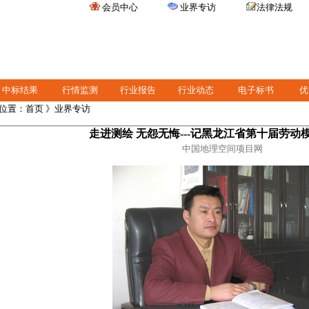
会员中心
业界专访
法律法规
中标结果
行情监测
行业报告
行业动态
电子标书
优
位置：
首页
》业界专访
走进测绘 无怨无悔---记黑龙江省第十届劳动
中国地理空间项目网