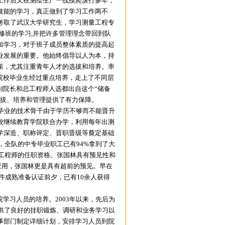
工作后又在测绘生产一线摸爬滚打多年，
技能的学习，真正做到了学习工作两不
考取了武汉大学研究生，学习测量工程专
研修班的学习,并把许多管理理念带回到队
加学习，对于班子成员整体素质的提高起
业发展的重要。他始终倡导以人为本，持
策，尤其注重青年人才的选拔和培养。率
院校毕业生经过重点培养，走上了不同层
副院长和总工程师人选都出自这个“储备
选拔、培养和管理提供了有力保障。
毕业的技术骨干由于学历不够而不能晋升
校继续教育学院联合办学，利用每年出测
学深造、职称评定、晋职晋级等奠定基础
，全队的中专毕业职工已有94%拿到了大
绘工程师的任职资格。张国林具有预见性和
的应用，张国林更是具有超前的预见。早在
件成熟准备认证前夕，已有10余人获得
。
习人员的培养。2003年以来，先后为
供了良好的挂职锻炼、调研和业务学习以
事部门制定详细计划，安排学习人员到院