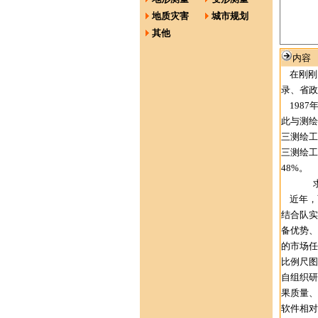
地质灾害
城市规划
其他
内容
在刚刚
录、省政
1987
此与测绘
三测绘工
三测绘工
48%。
求真务
近年，
结合队实
备优势、
的市场任
比例尺图
自组织研
果质量、
软件相对